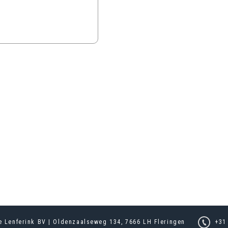
e Lenferink BV | Oldenzaalseweg 134, 7666 LH Fleringen
+31