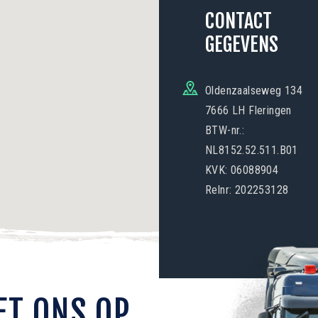
CONTACT
GEGEVENS
Oldenzaalseweg 134
7666 LH Fleringen
BTW-nr.:
NL8152.52.511.B01
KVK: 06088904
Relnr: 202253128
ET ONS OP